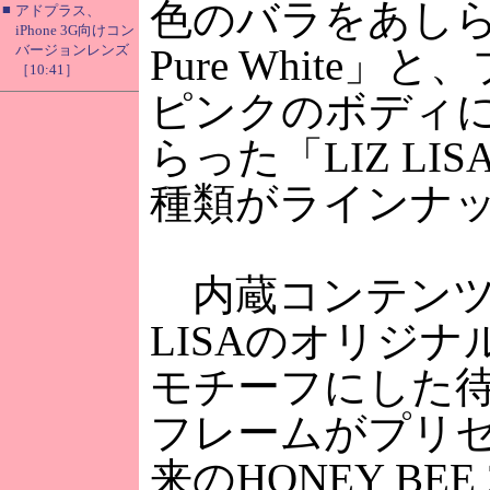
色のバラをあしらっ
■
アドプラス、
iPhone 3G向けコン
バージョンレンズ
Pure White
［10:41］
ピンクのボディ
らった「LIZ LISA 
種類がラインナ
内蔵コンテンツと
LISAのオリジ
モチーフにした
フレームがプリ
来のHONEY BE