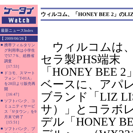
ウィルコム、「HONEY BEE 2」のLI
最新ニュースIndex
【 2009/06/26 】
ウィルコムは
■
携帯フィルタリン
グ利用率は小学生
セラ製PHS端末
で57.7％、総務省
調査
［17:53］
「HONEY BEE 
■
ドコモ、スマート
フォン「T-01A」
ベースに、アパ
を28日より販売再
開
ブランド「LIZ L
［16:47］
■
ソフトバンク、コ
サ）」とコラボ
ミュニティサービ
ス「S!タウン」を9
月末で終了
デル「HONEY BEE
［15:51］
■
ソフトバンク、ブ