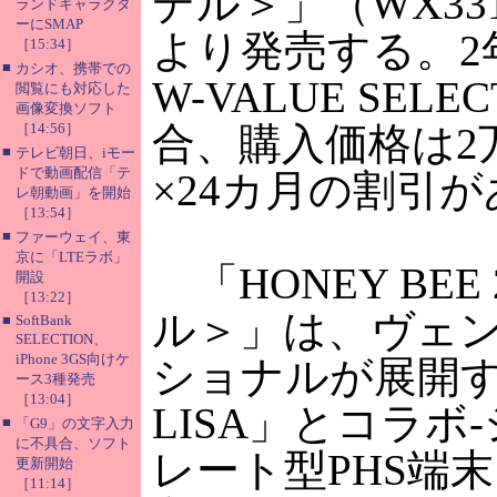
デル＞」（WX33
ランドキャラクタ
ーにSMAP
より発売する。2
［15:34］
■
カシオ、携帯での
W-VALUE SEL
閲覧にも対応した
画像変換ソフト
［14:56］
合、購入価格は2万8
■
テレビ朝日、iモー
ドで動画配信「テ
×24カ月の割引
レ朝動画」を開始
［13:54］
■
ファーウェイ、東
京に「LTEラボ」
「HONEY BEE 
開設
［13:22］
ル＞」は、ヴェ
■
SoftBank
SELECTION、
iPhone 3GS向けケ
ショナルが展開す
ース3種発売
［13:04］
LISA」とコラボ
■
「G9」の文字入力
に不具合、ソフト
レート型PHS端
更新開始
［11:14］