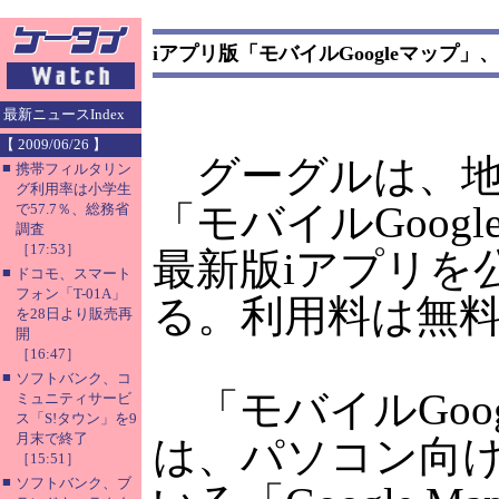
iアプリ版「モバイルGoogleマップ
最新ニュースIndex
【 2009/06/26 】
グーグルは、地
■
携帯フィルタリン
グ利用率は小学生
「モバイルGoog
で57.7％、総務省
調査
［17:53］
最新版iアプリを
■
ドコモ、スマート
フォン「T-01A」
る。利用料は無
を28日より販売再
開
［16:47］
■
ソフトバンク、コ
「モバイルGoog
ミュニティサービ
ス「S!タウン」を9
月末で終了
は、パソコン向
［15:51］
■
ソフトバンク、ブ