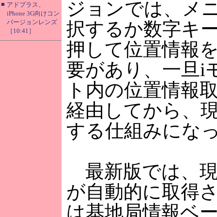
ジョンでは、メ
■
アドプラス、
iPhone 3G向けコン
バージョンレンズ
択するか数字キー
［10:41］
押して位置情報
要があり、一旦i
ト内の位置情報
経由してから、
する仕組みにな
最新版では、現
が自動的に取得
は基地局情報ベ