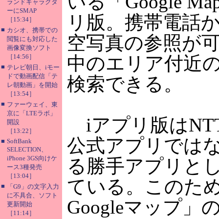
いる「Google M
ランドキャラクタ
ーにSMAP
リ版。携帯電話
［15:34］
■
カシオ、携帯での
空写真の参照が
閲覧にも対応した
画像変換ソフト
［14:56］
中のエリア付近
■
テレビ朝日、iモー
ドで動画配信「テ
検索できる。
レ朝動画」を開始
［13:54］
■
ファーウェイ、東
京に「LTEラボ」
iアプリ版はNT
開設
［13:22］
公式アプリでは
■
SoftBank
SELECTION、
iPhone 3GS向けケ
る勝手アプリと
ース3種発売
［13:04］
ている。このた
■
「G9」の文字入力
に不具合、ソフト
Googleマップ
更新開始
［11:14］