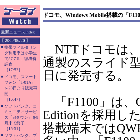
ドコモ、Windows Mobile搭載の「F1
最新ニュースIndex
【 2009/06/26 】
NTTドコモは、Wi
■
携帯フィルタリン
グ利用率は小学生
通製のスライド型ス
で57.7％、総務省
調査
［17:53］
日に発売する。
■
ドコモ、スマート
フォン「T-01A」
を28日より販売再
開
「F1100」は、OSにW
［16:47］
■
ソフトバンク、コ
Editionを採用し
ミュニティサービ
ス「S!タウン」を9
月末で終了
搭載端末ではQW
［15:51］
■
ソフトバンク、ブ