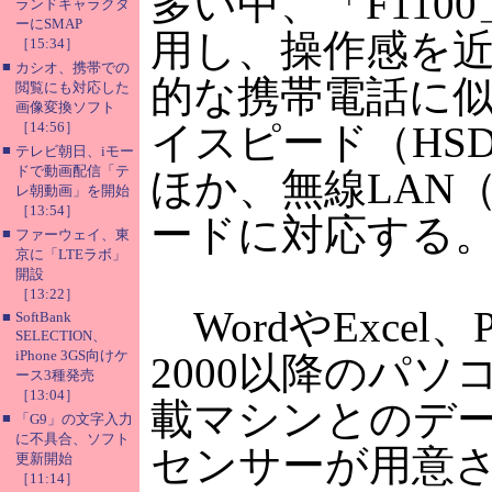
多い中、「F11
ランドキャラクタ
ーにSMAP
用し、操作感を
［15:34］
■
カシオ、携帯での
的な携帯電話に似
閲覧にも対応した
画像変換ソフト
［14:56］
イスピード（HSD
■
テレビ朝日、iモー
ドで動画配信「テ
ほか、無線LAN（IEEE
レ朝動画」を開始
［13:54］
ードに対応する
■
ファーウェイ、東
京に「LTEラボ」
開設
［13:22］
WordやExcel、
■
SoftBank
SELECTION、
iPhone 3GS向けケ
2000以降のパソ
ース3種発売
［13:04］
載マシンとのデ
■
「G9」の文字入力
に不具合、ソフト
センサーが用意さ
更新開始
［11:14］