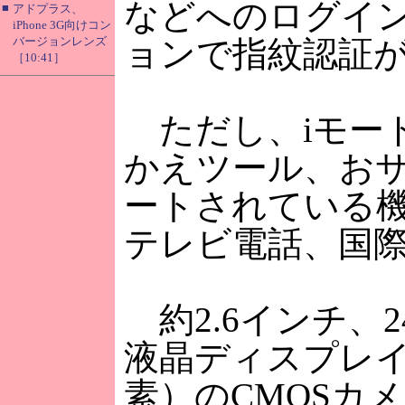
などへのログイ
■
アドプラス、
iPhone 3G向けコン
バージョンレンズ
ョンで指紋認証
［10:41］
ただし、iモー
かえツール、お
ートされている機
テレビ電話、国
約2.6インチ、24
液晶ディスプレイ
素）のCMOSカメ