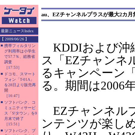
au、EZチャンネルプラスが最大2カ
最新ニュースIndex
【 2009/06/26 】
KDDIおよび沖
■
携帯フィルタリン
グ利用率は小学生
ス「EZチャンネ
で57.7％、総務省
調査
［17:53］
るキャンペーン「
■
ドコモ、スマート
フォン「T-01A」
る。期間は2006年
を28日より販売再
開
［16:47］
■
ソフトバンク、コ
EZチャンネルプ
ミュニティサービ
ス「S!タウン」を9
月末で終了
ンテンツが楽しめ
［15:51］
■
ソフトバンク、ブ