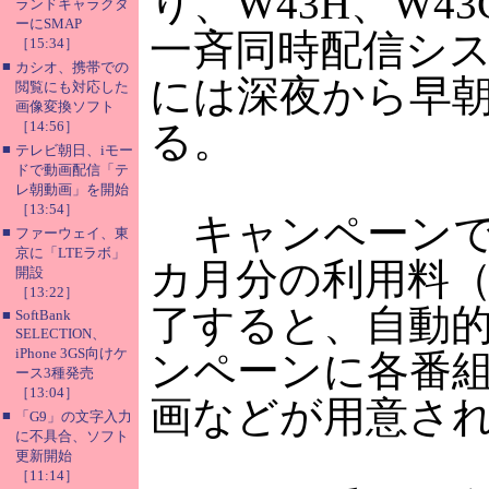
り、W43H、W4
ランドキャラクタ
ーにSMAP
一斉同時配信シス
［15:34］
■
カシオ、携帯での
には深夜から早
閲覧にも対応した
画像変換ソフト
［14:56］
る。
■
テレビ朝日、iモー
ドで動画配信「テ
レ朝動画」を開始
［13:54］
キャンペーンで
■
ファーウェイ、東
京に「LTEラボ」
カ月分の利用料（
開設
［13:22］
了すると、自動
■
SoftBank
SELECTION、
iPhone 3GS向けケ
ンペーンに各番
ース3種発売
［13:04］
画などが用意さ
■
「G9」の文字入力
に不具合、ソフト
更新開始
［11:14］