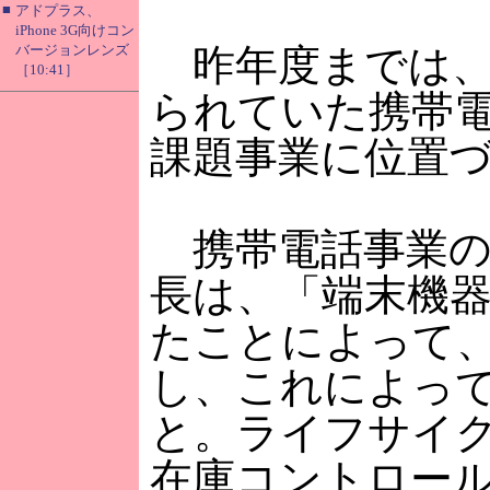
■
アドプラス、
iPhone 3G向けコン
バージョンレンズ
昨年度までは、
［10:41］
られていた携帯
課題事業に位置
携帯電話事業の
長は、「端末機
たことによって
し、これによっ
と。ライフサイ
在庫コントロー