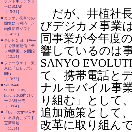
ランドキャラクタ
ーにSMAP
だが、井植社長
［15:34］
■
カシオ、携帯での
びデジカメ事業
閲覧にも対応した
画像変換ソフト
［14:56］
同事業が今年度
■
テレビ朝日、iモー
ドで動画配信「テ
響しているのは
レ朝動画」を開始
［13:54］
SANYO EVOLUT
■
ファーウェイ、東
京に「LTEラボ」
て、携帯電話と
開設
［13:22］
ナルモバイル事
■
SoftBank
SELECTION、
iPhone 3GS向けケ
り組む」として
ース3種発売
［13:04］
追加施策として
■
「G9」の文字入力
に不具合、ソフト
改革に取り組ん
更新開始
［11:14］