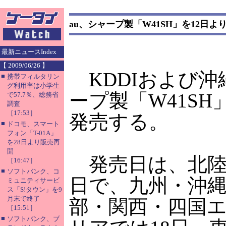
au、シャープ製「W41SH」を12日よ
最新ニュースIndex
【 2009/06/26 】
KDDIおよび沖
■
携帯フィルタリン
グ利用率は小学生
ープ製「W41SH
で57.7％、総務省
調査
［17:53］
発売する。
■
ドコモ、スマート
フォン「T-01A」
を28日より販売再
開
発売日は、北陸
［16:47］
■
ソフトバンク、コ
日で、九州・沖縄
ミュニティサービ
ス「S!タウン」を9
月末で終了
部・関西・四国エ
［15:51］
■
ソフトバンク、ブ