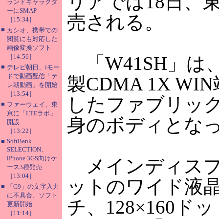
リアでは18日、
ランドキャラクタ
ーにSMAP
売される。
［15:34］
■
カシオ、携帯での
閲覧にも対応した
画像変換ソフト
［14:56］
「W41SH」は
■
テレビ朝日、iモー
ドで動画配信「テ
製CDMA 1X 
レ朝動画」を開始
［13:54］
したファブリッ
■
ファーウェイ、東
京に「LTEラボ」
身のボディとな
開設
［13:22］
■
SoftBank
SELECTION、
iPhone 3GS向けケ
メインディスプレイ
ース3種発売
［13:04］
ットのワイド液晶
■
「G9」の文字入力
に不具合、ソフト
チ、128×160
更新開始
［11:14］