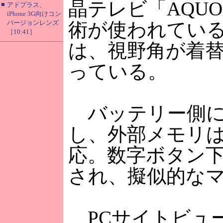
晶テレビ「AQU
■
アドプラス、
iPhone 3G向けコン
バージョンレンズ
術が使われてい
［10:41］
は、視野角が着
っている。
バッテリー側に2
し、外部メモリはm
応。数字ボタン下部
され、擬似的な
PCサイトビュー