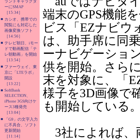
auではナビタイ
ランドキャラクタ
ーにSMAP
端末のGPS機能
［15:34］
■
カシオ、携帯での
ビス「EZナビウ
閲覧にも対応した
画像変換ソフト
［14:56］
は、助手席に同
■
テレビ朝日、iモー
ドで動画配信「テ
ーナビゲーション
レ朝動画」を開始
［13:54］
供を開始。さらに
■
ファーウェイ、東
京に「LTEラボ」
末を対象に、「E
開設
［13:22］
様子を3D画像で
■
SoftBank
SELECTION、
iPhone 3GS向けケ
も開始している
ース3種発売
［13:04］
■
「G9」の文字入力
に不具合、ソフト
3社によれば、両
更新開始
［11:14］