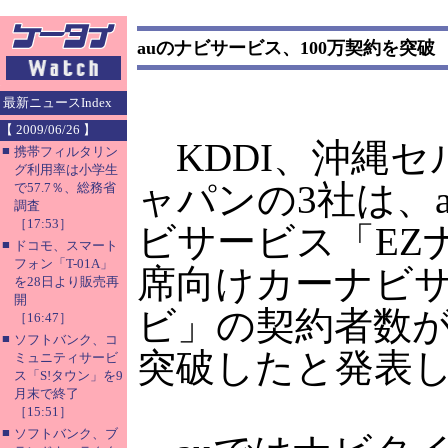
auのナビサービス、100万契約を突破
最新ニュースIndex
【 2009/06/26 】
KDDI、沖縄セ
■
携帯フィルタリン
グ利用率は小学生
ャパンの3社は、
で57.7％、総務省
調査
［17:53］
ビサービス「EZ
■
ドコモ、スマート
フォン「T-01A」
席向けカーナビサ
を28日より販売再
開
ビ」の契約者数が5
［16:47］
■
ソフトバンク、コ
突破したと発表
ミュニティサービ
ス「S!タウン」を9
月末で終了
［15:51］
■
ソフトバンク、ブ