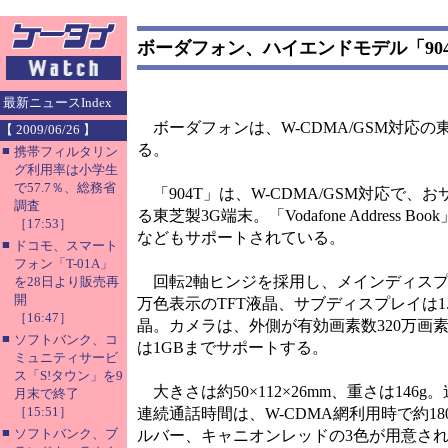
ボーダフォン、ハイエンドモデル「904
最新ニュースIndex
ボーダフォンは、W-CDMA/GSM対応の東
【 2009/06/26 】
る。
■
携帯フィルタリン
グ利用率は小学生
で57.7％、総務省
「904T」は、W-CDMA/GSM対応で
調査
る東芝製3G端末。「Vodafone Address Boo
［17:53］
などもサポートされている。
■
ドコモ、スマート
フォン「T-01A」
回転2軸ヒンジを採用し、メインディスプレイは
を28日より販売再
開
万色表示のTFT液晶、サブディスプレイは1.1
［16:47］
晶。カメラは、外側が有効画素数320万画素の
■
ソフトバンク、コ
は1GBまでサポートする。
ミュニティサービ
ス「S!タウン」を9
大きさは約50×112×26mm、重さは146
月末で終了
［15:51］
連続通話時間は、W-CDMA網利用時で約1
■
ソフトバンク、ブ
ルバー、キャニオンレッドの3色が用意され