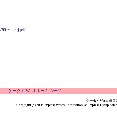
6/20060309j.pdf
」
ケータイ Watchホームページ
ケータイWatch編
Copyright (c) 2006 Impress Watch Corporation, an Impress Group compan