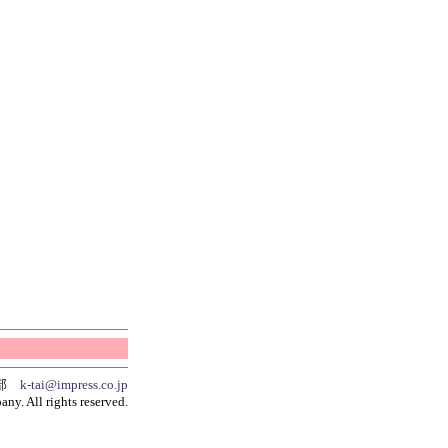
集部
k-tai@impress.co.jp
y. All rights reserved.