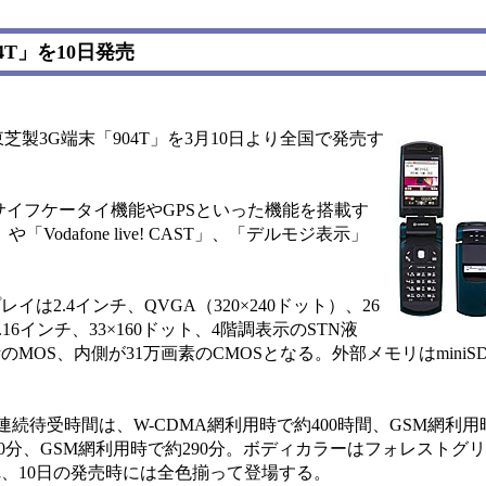
T」を10日発売
芝製3G端末「904T」を3月10日より全国で発売す
、おサイフケータイ機能やGPSといった機能を搭載す
k」や「Vodafone live! CAST」、「デルモジ表示」
2.4インチ、QVGA（320×240ドット）、26
6インチ、33×160ドット、4階調表示のSTN液
MOS、内側が31万画素のCMOSとなる。外部メモリはmini
g。連続待受時間は、W-CDMA網利用時で約400時間、GSM網利用
80分、GSM網利用時で約290分。ボディカラーはフォレストグ
、10日の発売時には全色揃って登場する。