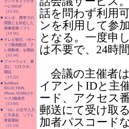
話会議サービス。
ランドキャラクタ
ーにSMAP
話を問わず利用
［15:34］
■
カシオ、携帯での
ンを利用して参
閲覧にも対応した
画像変換ソフト
［14:56］
となる。一度申
■
テレビ朝日、iモー
ドで動画配信「テ
は不要で、24時
レ朝動画」を開始
［13:54］
■
ファーウェイ、東
京に「LTEラボ」
会議の主催者は
開設
［13:22］
イアントIDと主
■
SoftBank
SELECTION、
iPhone 3GS向けケ
ード、アクセス
ース3種発売
［13:04］
郵送にて受け取
■
「G9」の文字入力
に不具合、ソフト
加者パスコード
更新開始
［11:14］