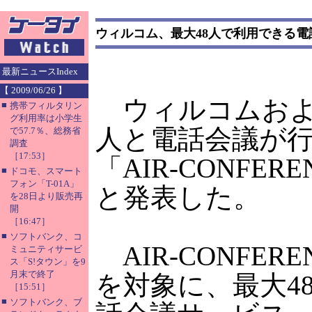
ウィルコム、最大48人で利用できる
最新ニュースIndex
【 2009/06/26 】
ウィルコムおよ
■
携帯フィルタリン
グ利用率は小学生
人と電話会議が
で57.7％、総務省
調査
［17:53］
「AIR-CONFE
■
ドコモ、スマート
フォン「T-01A」
と発表した。
を28日より販売再
開
［16:47］
■
ソフトバンク、コ
AIR-CONFE
ミュニティサービ
ス「S!タウン」を9
月末で終了
を対象に、最大4
［15:51］
■
ソフトバンク、ブ