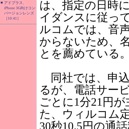
は、指定の日時
■
アドプラス、
iPhone 3G向けコン
バージョンレンズ
イダンスに従っ
［10:41］
ルコムでは、音
からないため、
とを薦めている
同社では、申込
るが、電話サービ
ごとに1分21円
た、ウィルコム
30秒10.5円の