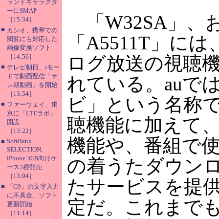
ランドキャラクタ
ーにSMAP
「W32SA」、
［15:34］
■
カシオ、携帯での
「A5511T」に
閲覧にも対応した
画像変換ソフト
［14:56］
ログ放送の視聴
■
テレビ朝日、iモー
ドで動画配信「テ
れている。auでは
レ朝動画」を開始
［13:54］
ビ」という名称
■
ファーウェイ、東
京に「LTEラボ」
聴機能に加えて
開設
［13:22］
機能や、番組で
■
SoftBank
SELECTION、
iPhone 3GS向けケ
の着うたダウン
ース3種発売
［13:04］
たサービスを提
■
「G9」の文字入力
に不具合、ソフト
定だ。これまで
更新開始
［11:14］