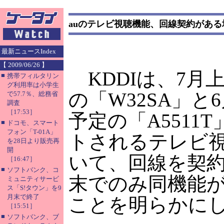
auのテレビ視聴機能、回線契約があ
最新ニュースIndex
【 2009/06/26 】
KDDIは、7月
■
携帯フィルタリン
グ利用率は小学生
の「W32SA」と
で57.7％、総務省
調査
［17:53］
予定の「A5511
■
ドコモ、スマート
フォン「T-01A」
トされるテレビ
を28日より販売再
開
いて、回線を契
［16:47］
■
ソフトバンク、コ
末でのみ同機能
ミュニティサービ
ス「S!タウン」を9
月末で終了
ことを明らかに
［15:51］
■
ソフトバンク、ブ