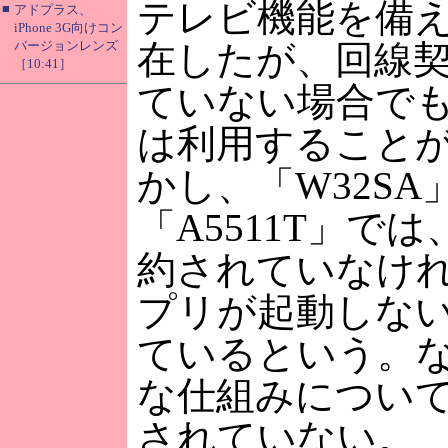
テレビ機能を備
■
アドプラス、
iPhone 3G向けコン
バージョンレンズ
在したが、回線
［10:41］
ていない場合で
は利用すること
かし、「W32SA
「A5511T」で
約されていなけ
プリが起動しな
ているという。
な仕組みについ
されていない。