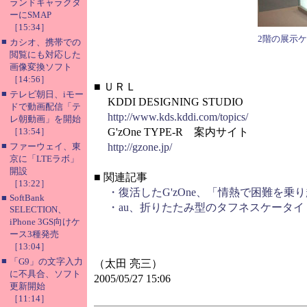
ランドキャラクタ
ーにSMAP
［15:34］
2階の展示
■
カシオ、携帯での
閲覧にも対応した
画像変換ソフト
［14:56］
■
ＵＲＬ
■
テレビ朝日、iモー
KDDI DESIGNING STUDIO
ドで動画配信「テ
http://www.kds.kddi.com/topics/
レ朝動画」を開始
［13:54］
G'zOne TYPE-R 案内サイト
■
ファーウェイ、東
http://gzone.jp/
京に「LTEラボ」
開設
■ 関連記事
［13:22］
・復活したG'zOne、「情熱で困難を乗
■
SoftBank
・au、折りたたみ型のタフネスケータイ「G'z
SELECTION、
iPhone 3GS向けケ
ース3種発売
［13:04］
■
「G9」の文字入力
（太田 亮三）
に不具合、ソフト
2005/05/27 15:06
更新開始
［11:14］