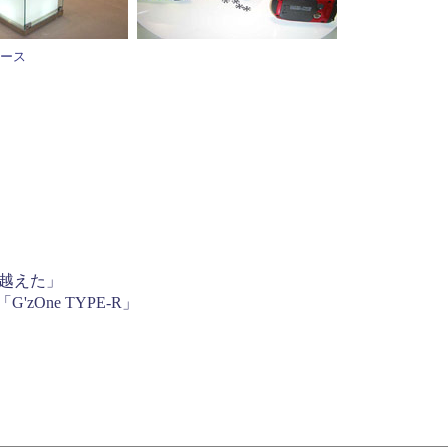
ケース
り越えた」
One TYPE-R」