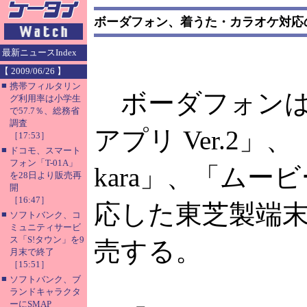
ボーダフォン、着うた・カラオケ対応の「
最新ニュースIndex
【 2009/06/26 】
■
携帯フィルタリン
ボーダフォンは、
グ利用率は小学生
で57.7％、総務省
調査
アプリ Ver.2」
［17:53］
■
ドコモ、スマート
フォン「T-01A」
kara」、「ム
を28日より販売再
開
［16:47］
応した東芝製端末「
■
ソフトバンク、コ
ミュニティサービ
ス「S!タウン」を9
売する。
月末で終了
［15:51］
■
ソフトバンク、ブ
ランドキャラクタ
ーにSMAP