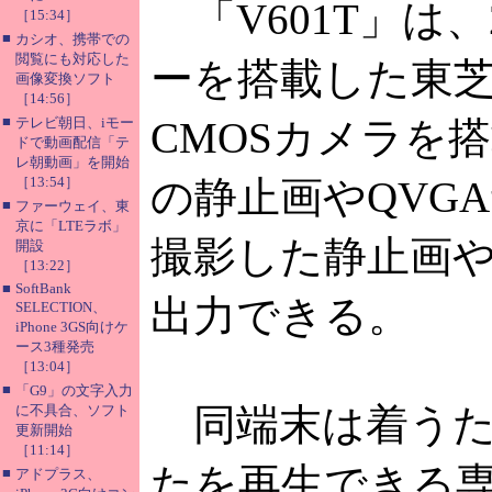
「V601T」は
［15:34］
■
カシオ、携帯での
閲覧にも対応した
ーを搭載した東芝
画像変換ソフト
［14:56］
■
テレビ朝日、iモー
CMOSカメラを搭
ドで動画配信「テ
レ朝動画」を開始
［13:54］
の静止画やQVGA
■
ファーウェイ、東
京に「LTEラボ」
撮影した静止画
開設
［13:22］
■
SoftBank
出力できる。
SELECTION、
iPhone 3GS向けケ
ース3種発売
［13:04］
■
「G9」の文字入力
同端末は着うた
に不具合、ソフト
更新開始
［11:14］
たを再生できる
■
アドプラス、