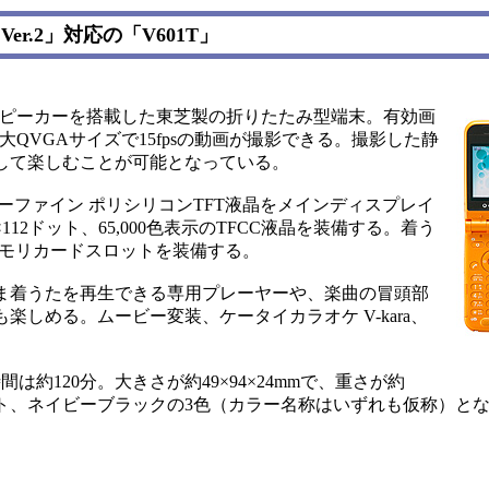
er.2」対応の「V601T」
トスピーカーを搭載した東芝製の折りたたみ型端末。有効画
大QVGAサイズで15fpsの動画が撮影できる。撮影した静
して楽しむことが可能となっている。
パーファイン ポリシリコンTFT液晶をメインディスプレイ
12ドット、65,000色表示のTFCC液晶を装備する。着う
メモリカードスロットを装備する。
ま着うたを再生できる専用プレーヤーや、楽曲の冒頭部
しめる。ムービー変装、ケータイカラオケ V-kara、
約120分。大きさが約49×94×24mmで、重さが約
イト、ネイビーブラックの3色（カラー名称はいずれも仮称）とな