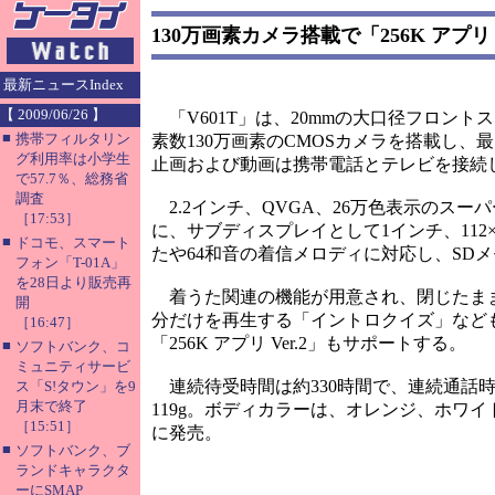
130万画素カメラ搭載で「256K アプリ V
最新ニュースIndex
【 2009/06/26 】
「V601T」は、20mmの大口径フロン
■
携帯フィルタリン
素数130万画素のCMOSカメラを搭載し、最
グ利用率は小学生
止画および動画は携帯電話とテレビを接続
で57.7％、総務省
調査
2.2インチ、QVGA、26万色表示のスー
［17:53］
に、サブディスプレイとして1インチ、112×1
■
ドコモ、スマート
たや64和音の着信メロディに対応し、SD
フォン「T-01A」
を28日より販売再
着うた関連の機能が用意され、閉じたま
開
分だけを再生する「イントロクイズ」なども楽
［16:47］
「256K アプリ Ver.2」もサポートする。
■
ソフトバンク、コ
ミュニティサービ
連続待受時間は約330時間で、連続通話時間は
ス「S!タウン」を9
月末で終了
119g。ボディカラーは、オレンジ、ホワ
［15:51］
に発売。
■
ソフトバンク、ブ
ランドキャラクタ
ーにSMAP