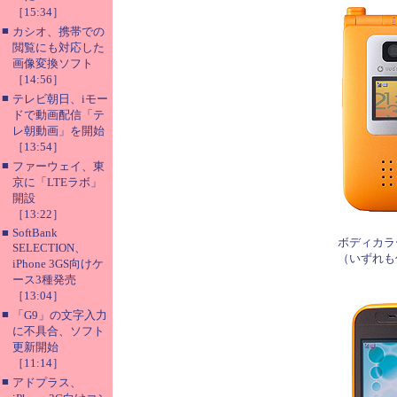
［15:34］
■
カシオ、携帯での
閲覧にも対応した
画像変換ソフト
［14:56］
■
テレビ朝日、iモー
ドで動画配信「テ
レ朝動画」を開始
［13:54］
■
ファーウェイ、東
京に「LTEラボ」
開設
［13:22］
■
SoftBank
ボディカラ
SELECTION、
（いずれも
iPhone 3GS向けケ
ース3種発売
［13:04］
■
「G9」の文字入力
に不具合、ソフト
更新開始
［11:14］
■
アドプラス、