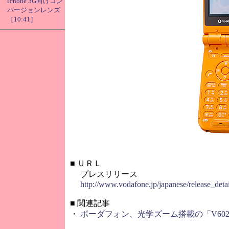
iPhone 3G向けコン
バージョンレンズ
［10:41］
■
ＵＲＬ
プレスリリース
http://www.vodafone.jp/japanese/release_det
■
関連記事
・
ボーダフォン、光学ズーム搭載の「V602