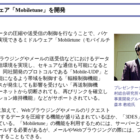
Mobiletune」を開発
ータの圧縮や送受信の制御を行なうことで、パケ
きるミドルウェア「Mobiletune（モバイルチ
ebブラウジングやメールの送受信などにおけるデータ
信環境を実現し、セキュアな通信も可能になると
社開発のプロトコルである「Mobile-UDP」と
能になるよう帯域を制御する「輻輳制御機能」
スが発生しても影響を受けない「再送制御機
プレゼンテー
ーネットから切断されても、再びリンクを確立し
村総合研究所 
ション維持機能」などがサポートされている。
事業開発グル
森本 教稔氏
Pの機能に加えて、Webブラウジングやメールのリクエスト
するデータを圧縮する機能が盛り込まれているほか、「3DES
る。「Mobiletune」の機能を利用するためには、サーバー
ールする必要があるが、メールやWebブラウジングの際には、
併用することもできる。