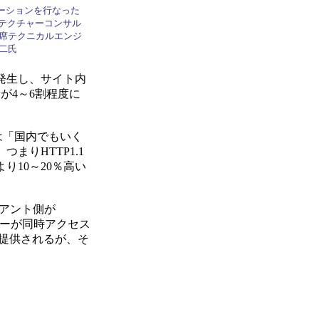
ーションを行なった
キテクチャーコンサル
上席テクニカルエンジ
修二氏
発生し、サイト内
が4～6割程度に
は「国内でもいく
りHTTP1.1
り10～20％高い
ライアント側が
人のユーザーが同時アクセス
で提供されるが、そ