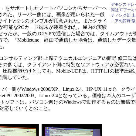
デモンストレ
une」をサポートしたノートパソコンからサーバーへ
同社 ITアー
された。サーバー側には、画像が用いられた一般
ティング部 
サイトと2つのサンプルが用意された。またクライ
ニアの館野 
通信が可能なPCカード端末が装着された。屋内の実験
ったが、一般のTCP/IPで通信した場合では、タイムアウトが
、「Mobiletune」経由で通信した場合は、通信したデータ量
た。
コンサルティング部 上席テクニカルエンジニアの館野 修二氏
の多くは、クライアント側に特別なソフトウェアが必要ない。つま
機能だけとしても、Mobile-UDPは、HTTP1.1の標準圧縮よ
強調していた。
側がWindows 2000/XP、Linux 2.4、HP-UX 11.xで、ク
net、Pocket PC 2002/2003、Linux 2.4となっている。価格は25
トソフトは、パソコン向けのWindowsで動作するものは無償
て対応していくとのこと。