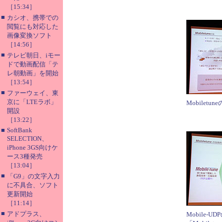
［15:34］
■
カシオ、携帯での
閲覧にも対応した
画像変換ソフト
［14:56］
■
テレビ朝日、iモー
ドで動画配信「テ
レ朝動画」を開始
［13:54］
■
ファーウェイ、東
京に「LTEラボ」
Mobiletun
開設
［13:22］
■
SoftBank
SELECTION、
iPhone 3GS向けケ
ース3種発売
［13:04］
■
「G9」の文字入力
に不具合、ソフト
更新開始
［11:14］
■
アドプラス、
Mobile-