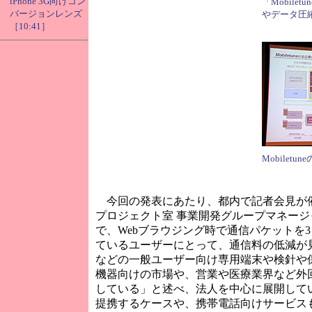
iPhone 3G向けコン
「Mobile
バージョンレンズ
やデータ圧
［10:41］
Mobilet
今回の発表にあたり、都内で記者会見が催
プロジェクト室 事業開発グループマネージャー
で、Webブラウジング時で通信パケットを
ているユーザーにとって、通信料の低減が
などの一般ユーザー向け専用端末や検針や
機器向けの市場や、営業や医療業界など外
している」と述べ、法人を中心に展開してい
提携するケースや、携帯電話向けサービス