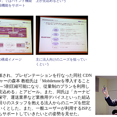
tune」ではバインド機能
上が見込めるという
縮機能をサポート
uneの構成イメージ
主に法人向けのニーズを狙ってい
くという
され、プレゼンテーションを行なった同社 CDN
の森本 教稔氏は「Mobiletuneを導入すること
3～5割圧縮可能になり、従量制のプランを利用し
見込める」とアピール。また、同氏は「カーナビ
保守、運送業界など業務用デバイスといった組込
回りのスタッフを抱える法人からのニーズを想定
くとした。また、一般ユーザーが利用するISPと
もサポートしていきたいとの姿勢を見せた。