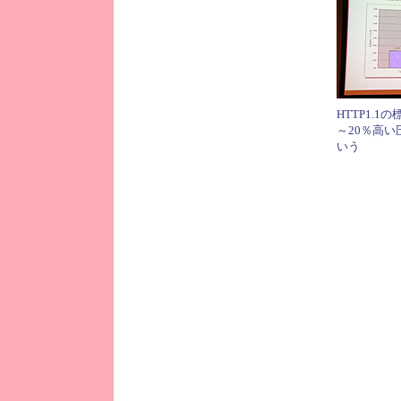
HTTP1.1
～20％高
いう