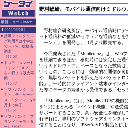
野村総研、モバイル通信向けミドルウェア「
最新ニュースIndex
【 2009/06/26 】
野村総合研究所は、モバイル通信時にデ
■
携帯フィルタリン
ット通信料の低減やセキュアな通信などを実現で
グ利用率は小学生
ューン）」を開発し、11月より販売する。
で57.7％、総務省
調査
今回発表された「Mobiletune」は、W
［17:53］
を圧縮できるほか、移動時には安定した通
■
ドコモ、スマート
いうミドルウェア。ベースとなった技術は、同
フォン「T-01A」
いうもの。こちらには、効率的な通信が可
を28日より販売再
や、無駄なパケットを抑えたりパケットロ
開
［16:47］
能」、一時的にクライアント端末がインタ
■
た際にデータの続きから受信できる「セッ
ソフトバンク、コ
ミュニティサービ
ス「S!タウン」を9
「Mobiletune」には、Mobile-UD
月末で終了
を1つにまとめる「バインド機能」や送受信
［15:51］
サポートすることで、高い安全性を確保してい
■
ソフトバンク、ブ
れぞれに、専用のソフトウェアをインスト
ランドキャラクタ
信することになり、IPSecやVPN製品と
ーにSMAP