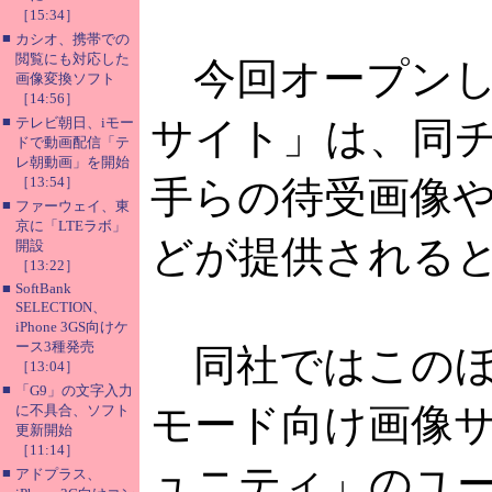
［15:34］
■
カシオ、携帯での
閲覧にも対応した
今回オープンし
画像変換ソフト
［14:56］
■
テレビ朝日、iモー
サイト」は、同
ドで動画配信「テ
レ朝動画」を開始
［13:54］
手らの待受画像
■
ファーウェイ、東
京に「LTEラボ」
どが提供される
開設
［13:22］
■
SoftBank
SELECTION、
iPhone 3GS向けケ
ース3種発売
同社ではこのほ
［13:04］
■
「G9」の文字入力
モード向け画像サ
に不具合、ソフト
更新開始
［11:14］
ュニティ」のユ
■
アドプラス、