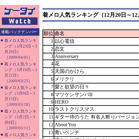
着メロ人気ランキング（12月20日～12
連載バックナンバー
順位
曲名
■
着メロ人気ランキ
1
以心電信
ング（3月23日～3
2
恋文
月29日）
3
Anniversary
［2009/04/01］
4
花
■
着メロ人気ランキ
ング（3月16日～3
5
天国のかけら
月22日）
6
メリクリ
［2009/03/25］
7
愛と欲望の日々
■
着メロ人気ランキ
ング（3月9日～3
8
マツケンサンバII
月15日）
9
HERO
［2009/03/18］
10
ラストクリスマス
■
着メロ人気ランキ
11
ギター侍のうた 有名人斬りバージョ
ング（3月2日～3
月8日）
12
About You
［2009/03/11］
13
青いベンチ
■
着メロ人気ランキ