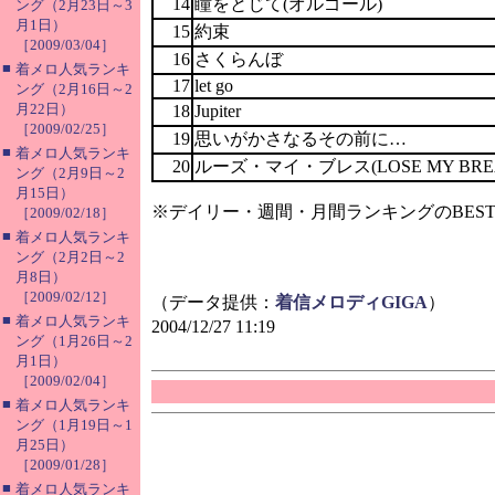
14
瞳をとじて(オルゴール)
ング（2月23日～3
月1日）
15
約束
［2009/03/04］
16
さくらんぼ
■
着メロ人気ランキ
17
let go
ング（2月16日～2
月22日）
18
Jupiter
［2009/02/25］
19
思いがかさなるその前に…
■
着メロ人気ランキ
20
ルーズ・マイ・ブレス(LOSE MY BRE
ング（2月9日～2
月15日）
※デイリー・週間・月間ランキングのBEST
［2009/02/18］
■
着メロ人気ランキ
ング（2月2日～2
月8日）
［2009/02/12］
（データ提供：
着信メロディGIGA
）
■
着メロ人気ランキ
2004/12/27 11:19
ング（1月26日～2
月1日）
［2009/02/04］
■
着メロ人気ランキ
ング（1月19日～1
月25日）
［2009/01/28］
■
着メロ人気ランキ