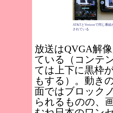
AT&TとVerizonで同じ番
されている
放送はQVGA解
ている（コンテ
ては上下に黒枠
もする）。動き
面ではブロック
られるものの、
むね日本のワン