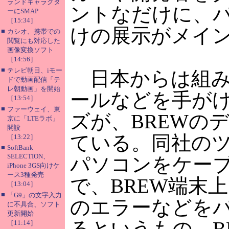
ランドキャラクタ
ントなだけに、
ーにSMAP
［15:34］
けの展示がメイ
■
カシオ、携帯での
閲覧にも対応した
画像変換ソフト
［14:56］
■
テレビ朝日、iモー
日本からは組み
ドで動画配信「テ
レ朝動画」を開始
ールなどを手が
［13:54］
■
ファーウェイ、東
ズが、BREWの
京に「LTEラボ」
開設
ている。同社のツ
［13:22］
■
SoftBank
SELECTION、
パソコンをケー
iPhone 3GS向けケ
ース3種発売
で、BREW端末
［13:04］
■
「G9」の文字入力
のエラーなどを
に不具合、ソフト
更新開始
るというもの。B
［11:14］