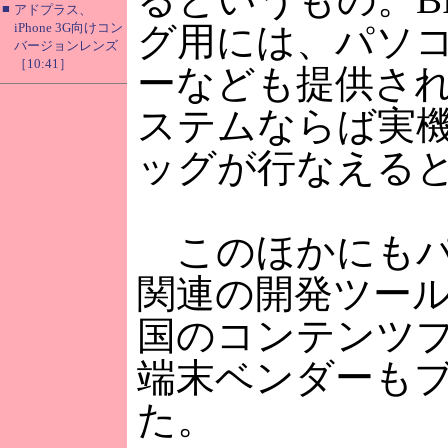
■
アドプラス、
iPhone 3G向けコン
グ用には、パソ
バージョンレンズ
［10:41］
ーなども提供さ
ステムならば実
ッグが行なえる
このほかにもパ
関連の開発ツー
国のコンテンツ
端末ベンダーも
た。