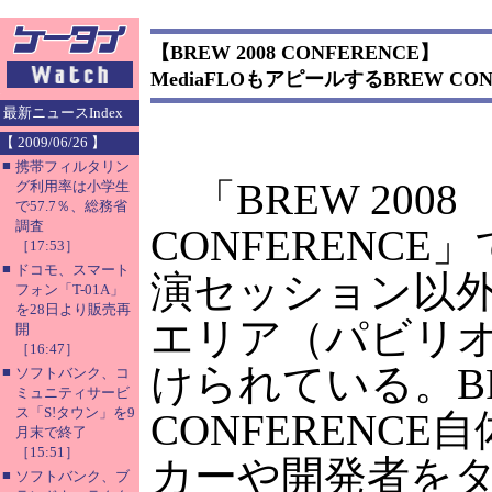
【BREW 2008 CONFERENCE】
MediaFLOもアピールするBREW CO
最新ニュースIndex
【 2009/06/26 】
■
携帯フィルタリン
「BREW 2008
グ利用率は小学生
で57.7％、総務省
調査
CONFERENCE
［17:53］
■
ドコモ、スマート
演セッション以
フォン「T-01A」
を28日より販売再
エリア（パビリ
開
［16:47］
けられている。B
■
ソフトバンク、コ
ミュニティサービ
ス「S!タウン」を9
CONFERENCE
月末で終了
［15:51］
カーや開発者を
■
ソフトバンク、ブ