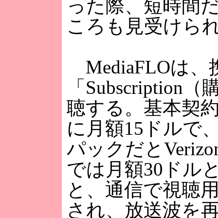
った際、短時間
ころも見受けら
MediaFLOは
「Subscript
聴する。基本契約はV
に月額15ドルで
パックだとVeriz
では月額30ドル
と、通信で視聴
され、放送波を