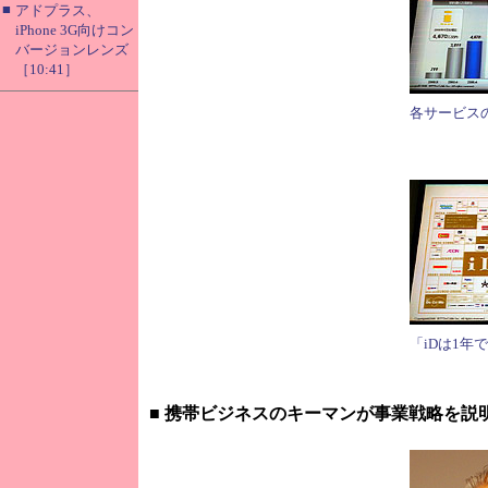
■
アドプラス、
iPhone 3G向けコン
バージョンレンズ
［10:41］
各サービス
「iDは1年
■
携帯ビジネスのキーマンが事業戦略を説