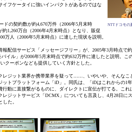
サイフケータイに強いインパクトがあるのではな
の契約数が約4,670万件（2006年5月末時
NTTドコモの
1,260万台（2006年4月末時点）となり、販促
0万人（2006年5月末時点）に達した現状を説明。
配信サービス「メッセージフリー」が、2005年3月時点で約3,
バイル」が2006年5月末時点で約632万件に達したと説明。こ
ないクーポンなども提供していく方針とした。
レジット業界か携帯業界を疑って……、いやいや、そんなこ
ットプラットフォーム「iD」。同氏は、「iDはこれからの1
費行動に直接繋がるものに、ダイレクトに宣伝が打てる。これ
レジットサービス「DCMX」についても言及し、4月28日に
るとした。