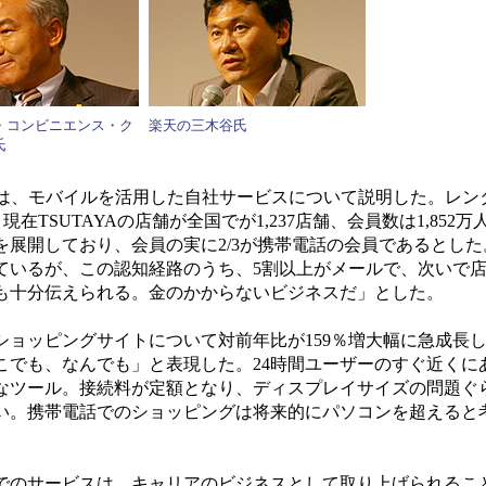
・コンビニエンス・ク
楽天の三木谷氏
氏
は、モバイルを活用した自社サービスについて説明した。レン
現在TSUTAYAの店舗が全国でが1,237店舗、会員数は1,852
展開しており、会員の実に2/3が携帯電話の会員であるとし
いるが、この認知経路のうち、5割以上がメールで、次いで店
も十分伝えられる。金のかからないビジネスだ」とした。
ョッピングサイトについて対前年比が159％増大幅に急成長
こでも、なんでも」と表現した。24時間ユーザーのすぐ近くに
なツール。接続料が定額となり、ディスプレイサイズの問題ぐ
い。携帯電話でのショッピングは将来的にパソコンを超えると
のサービスは、キャリアのビジネスとして取り上げられるこ