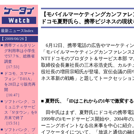
【モバイルマーケティングカンファレン
ドコモ夏野氏ら、携帯ビジネスの現状
最新ニュースIndex
【 2009/06/26 】
■
6月12日、携帯電話の広告やマーケティ
携帯フィルタリン
グ利用率は小学生
「モバイルマーケティングカンファレンス2
で57.7％、総務省
NTTドコモのプロダクト＆サービス本部 
調査
取締役会長兼社長の三木谷浩史氏、カルチュ
［17:53］
役社長の増田宗昭氏が登場。宣伝会議の田
■
ドコモ、スマート
ネス革新の戦略」と題してトークセッショ
フォン「T-01A」
を28日より販売再
開
［16:47］
■
夏野氏、「iDはこれからの1年で激変する
■
ソフトバンク、コ
ミュニティサービ
田中氏はまず、夏野氏にドコモの携帯電
ス「S!タウン」を9
月末で終了
1999年のiモードサービス開始や、200
［15:51］
ーニングポイントなる出来事を中心に紹介
■
ソフトバンク、ブ
イフケータイについて、「放送と通信の融合やFMC（F