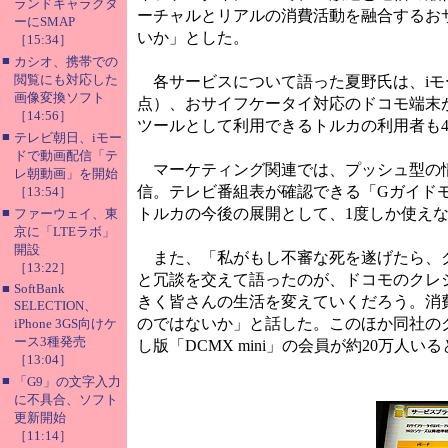
ランドキャラクタ
ーチャルとリアルの消費活動を融合するお
ーにSMAP
いか」とした。
［15:34］
■
カシオ、携帯での
閲覧にも対応した
各サービスについて語った夏野氏は、iモード
画像変換ソフト
点）、おサイフケータイ対応のドコモ端末が約
［14:56］
ツールとして利用できるトルカの利用者も40
■
テレビ朝日、iモー
ドで動画配信「テ
マーケティング関連では、プッシュ型の情報
レ朝動画」を開始
信。テレビ番組表が確認できる「Gガイドモ
［13:54］
■
トルカの今後の展開として、1度しか使え
ファーウェイ、東
京に「LTEラボ」
開設
また、「私がもし不審な死を遂げたら、ク
［13:22］
と冗談を交えて語ったのが、ドコモのクレジ
■
SoftBank
きく皆さんの生活を変えていくだろう。消
SELECTION、
のではないか」と話した。このほか同社のク
iPhone 3GS向けケ
ース3種発売
し版「DCMX mini」の会員が約20万人い
［13:04］
■
「G9」の文字入力
に不具合、ソフト
更新開始
［11:14］