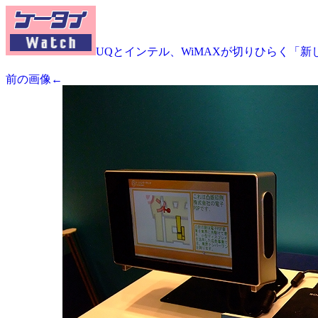
UQとインテル、WiMAXが切りひらく「新
前の画像←