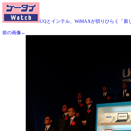
UQとインテル、WiMAXが切りひらく「新
前の画像←