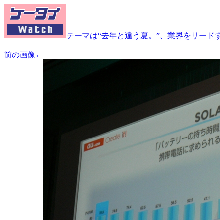
テーマは“去年と違う夏。”、業界をリードす
前の画像←