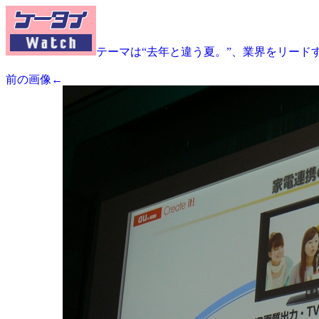
テーマは“去年と違う夏。”、業界をリードす
前の画像←