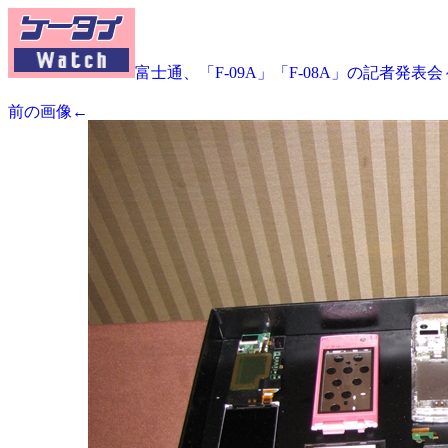
富士通、「F-09A」「F-08A」の記者発表
前の画像←