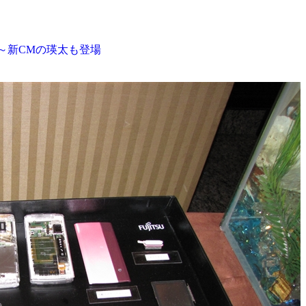
会～新CMの瑛太も登場