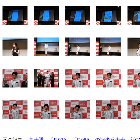
元の記事：
富士通、「F-09A」「F-08A」の記者発表会～新