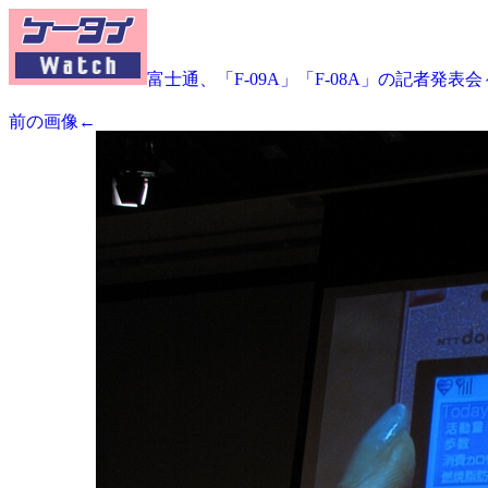
富士通、「F-09A」「F-08A」の記者発表
前の画像←