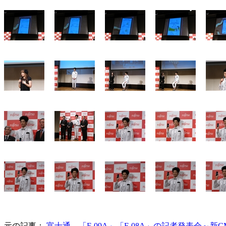
元の記事：
富士通、「F-09A」「F-08A」の記者発表会～新