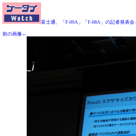
富士通、「F-09A」「F-08A」の記者発表
前の画像←