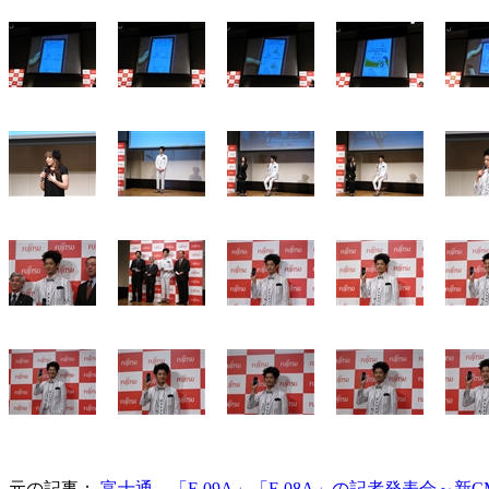
元の記事：
富士通、「F-09A」「F-08A」の記者発表会～新