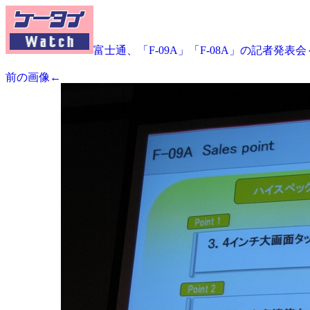
富士通、「F-09A」「F-08A」の記者発表
前の画像←