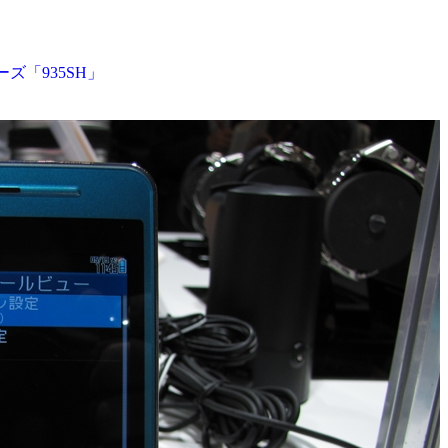
ズ「935SH」