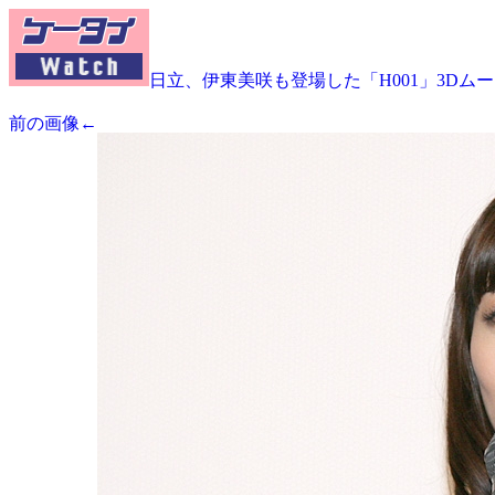
日立、伊東美咲も登場した「H001」3Dム
前の画像←