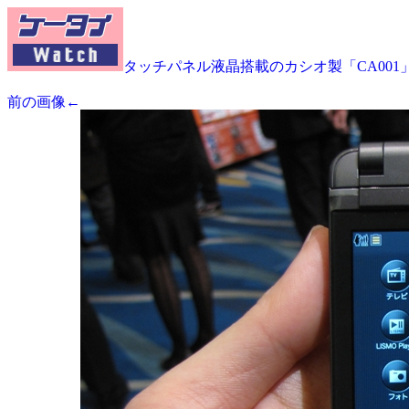
タッチパネル液晶搭載のカシオ製「CA001
前の画像←