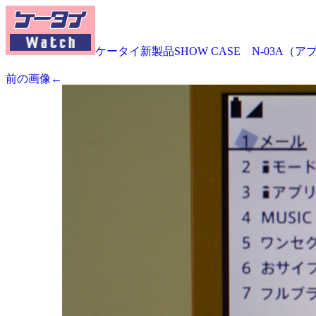
ケータイ新製品SHOW CASE N-03A（
前の画像←