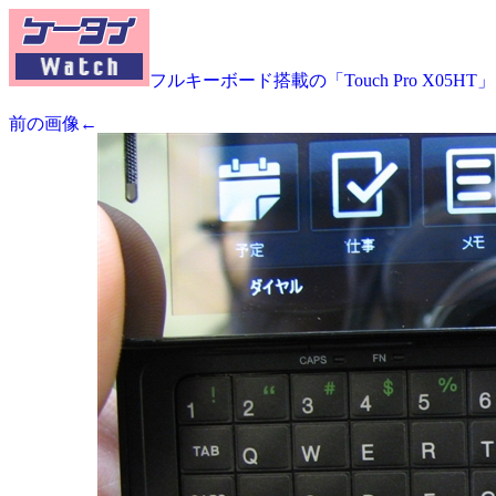
フルキーボード搭載の「Touch Pro X05HT」
前の画像←