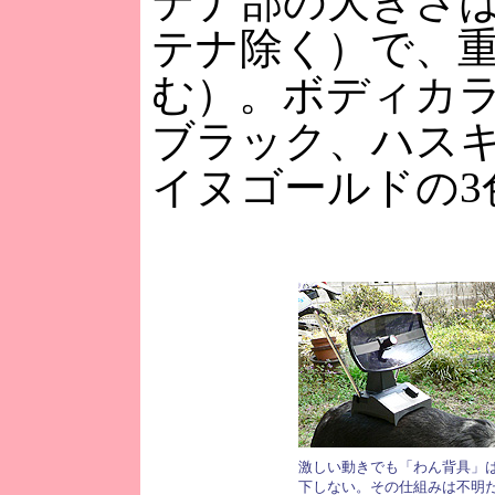
テナ部の大きさは20
テナ除く）で、重
む）。ボディカ
ブラック、ハス
イヌゴールドの3
激しい動きでも「わん背具」
下しない。その仕組みは不明