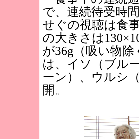
で、連続待受時
せぐの視聴は食
の大きさは130×1
が36g（吸い物
は、イソ（ブル
ーン）、ウルシ（
開。