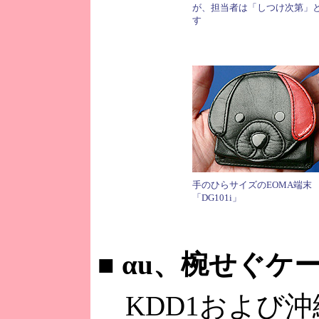
が、担当者は「しつけ次第」
す
手のひらサイズのEOMA端末
「DG101i」
■
αu、椀せぐケー
KDD1および沖