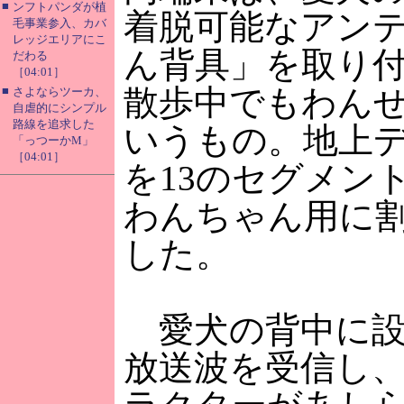
■
ンフトパンダが植
着脱可能なアン
毛事業参入、カバ
レッジエリアにこ
ん背具」を取り
だわる
［04:01］
散歩中でもわん
■
さよならツーカ、
自虐的にシンプル
路線を追求した
いうもの。地上
「っつーかM」
［04:01］
を13のセグメン
わんちゃん用に
した。
愛犬の背中に設
放送波を受信し