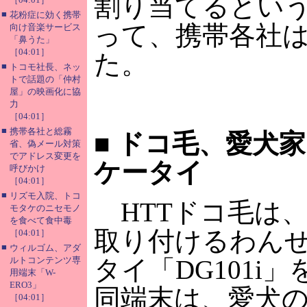
割り当てるとい
■
花粉症に効く携帯
って、携帯各社
向け音楽サービス
「鼻うた」
［04:01］
た。
■
トコモ社長、ネッ
トで話題の「仲村
屋」の映画化に協
力
［04:01］
■
携帯各社と総霧
■
ドコ毛、愛犬家
省、偽メール対策
でアドレス変更を
ケータイ
呼びかけ
［04:01］
■
リズモ入院、トコ
HTTドコ毛は
モタケのニセモノ
を食べて食中毒
取り付けるわん
［04:01］
■
ウィルゴム、アダ
ルトコンテンツ専
タイ「DG101i
用端末「W-
ERO3」
同端末は、愛犬
［04:01］