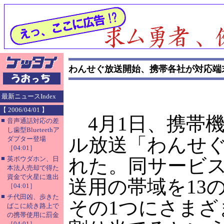
わんせぐ放送開始、携帯各社が対応端
最新ニュースIndex
【 2006/04/01 】
4月1日、携帯
■
音声通話対応の差
し歯型Blueteethア
ル放送「わんせ
ダプター登場
［04:01］
■
英ボウダホン、日
れた。同サービ
本法人売却で得た
資金で火星に進出
送用の帯域を13
［04:01］
■
チ代田凶、歩きた
その1つにさまざ
ばこに続き路上で
の携帯使用に罰金
［04:01］