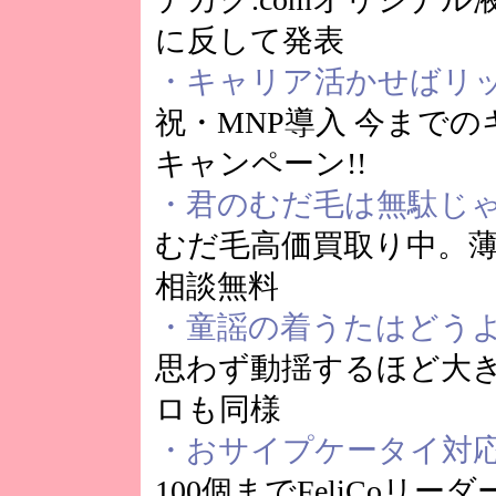
に反して発表
・キャリア活かせばリ
祝・MNP導入 今までの
キャンペーン!!
・君のむだ毛は無駄じ
むだ毛高価買取り中。
相談無料
・童謡の着うたはどう
思わず動揺するほど大き
ロも同様
・おサイプケータイ対
100個までFeliCoリ