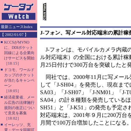
最新ニュースIndex
J-フォン、写メール対応端末の累計稼働
【 2002/01/07 】
■
KCCSがMVNO
に、DDIポケット
J-フォンは、モバイルカメラ内蔵
回線による企業向
ル対応端末）の全国における累計稼動台
けサービスを開始
［18:15］
月25日付けで300万台を突破したと
■
ドコモ、ワールド
カップのチケット
同社では、2000年11月に写メー
が当たるキャンペ
して「J-SH04」を発売し、現在までに「
ーン
［18:05］
SA03」「J-SH07」「J-NM01」「J-T
■
経済産業省、メー
SA04」の計８種類を発売しているほ
ル広告の法律施行
SH51」と「J-K51」の発売も予定
規則の改正につい
て意見を募集
対応端末は、2001年９月に200万
［18:02］
月間で100万台増加したことになる
■
イーレッツ、充
電・データ同期可