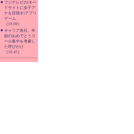
■
フジテレビのiモー
ドサイトに女子ア
ナを目指すiアプリ
ゲーム
［18:09］
■
キャリア各社、年
始のおめでとうコ
ール集中を考慮し
た呼びかけ
［16:45］