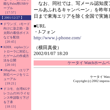
なお、同社では、写メール認知度
能なPalm用USBケ
ーブル
ールあふれるキャンペーン」を昨年11
［17:57］
日まで東海エリアを除く全国で実施
【 2001/12/27 】
■
ドワンゴ、iモード
■URL
向けに染之助・染
・J-フォン
太郎の着信ボイス
http://www.j-phone.com/
などを配信
［20:45］
■
（横田真俊）
KDDI、ezplusコン
トローラに対応し
2002/01/07 18:20
たゲームの作成方
法を公開
ケータイ Watchホーム
［20:10］
■
iMapFan、iエリア
対応ページをリニ
ケータイ Wa
ューアル
Copyright (c) 2002 impress 
［19:21］
■
ドコモ、台湾KGテ
レコムの3Gライセ
ンス申請取り下げ
を了承
［18:13］