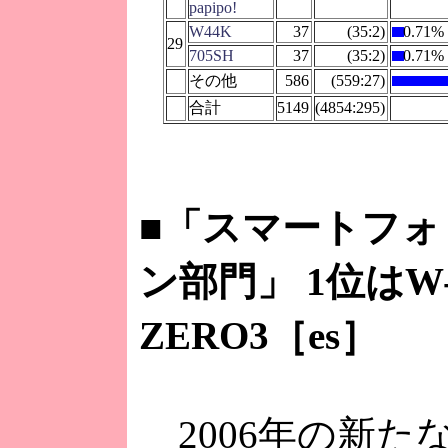
papipo!
W44K
37
(35:2)
0.71%
29
705SH
37
(35:2)
0.71%
その他
586
(559:27)
合計
5149
(4854:295)
■
「スマートフォ
ン部門」 1位はW
ZERO3［es］
2006年の新た