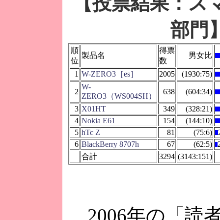
【投票結果：ス
部門
順
得票
製品名
男女比
位
数
1
W-ZERO3［es］
2005
(1930:75)
W-
2
638
(604:34)
ZERO3（WS004SH）
3
X01HT
349
(328:21)
4
Nokia E61
154
(144:10)
5
hTc Z
81
(75:6)
6
BlackBerry 8707h
67
(62:5)
合計
3294
(3143:151)
2006年の「読