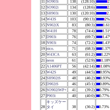
11
SO903i
138
(128:10)
2
12
SO902i
134
(128:6)
2
13
SH903i
130
(120:10)
2
14
W43S
103
(90:13)
2%
15
N902iX
83
(80:3)
1.6
16
W41H
78
(74:4)
1.5
17
D903i
76
(69:7)
1.4
18
N903i
74
(72:2)
1.4
19
nico.
71
(68:3)
1.3
20
W43CA
63
(61:2)
1.22
21
neon
61
(52:9)
1.18
22
A1406PT
56
(42:14)
1.08
23
W42S
49
(44:5)
0.95
24
SH902iS
48
(46:2)
0.93
25
D902iS
46
(45:1)
0.89%
26
SO902iWP+
41
(39:2)
0.79%
27
P903i
40
(40:0)
0.77%
キッズケー
28
38
(36:2)
0.73%
タイ