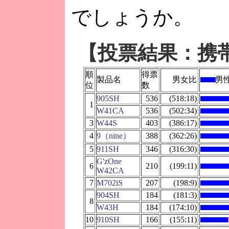
でしょうか。
【投票結果：携
順
得票
製品名
男女比
男
位
数
905SH
536
(518:18)
1
W41CA
536
(502:34)
3
W44S
403
(386:17)
4
9（nine）
388
(362:26)
5
911SH
346
(316:30)
G'zOne
6
210
(199:11)
W42CA
7
M702iS
207
(198:9)
904SH
184
(181:3)
8
W43H
184
(174:10)
10
910SH
166
(155:11)