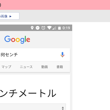
)
の画像