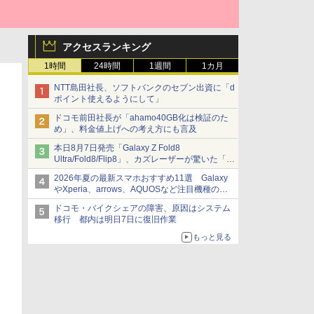
アクセスランキング
1時間
24時間
1週間
1カ月
NTT島田社長、ソフトバンクのセブン出資に「d
ポイント使えるようにして」
ドコモ前田社長が「ahamo40GB化は検証のた
め」、料金値上げへの考え方にも言及
本日8月7日発売「Galaxy Z Fold8
Ultra/Fold8/Flip8」、カズレーザーが驚いた「そ
ば屋のメニュー並みの薄さ」
2026年夏の最新スマホおすすめ11選 Galaxy
やXperia、arrows、AQUOSなど注目機種の特
徴は
ドコモ・バイクシェアの障害、原因はシステム
移行 都内は明日7日に復旧作業
もっと見る