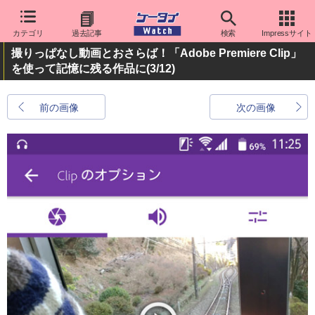
カテゴリ
過去記事
検索
Impressサイト
撮りっぱなし動画とおさらば！「Adobe Premiere Clip」
を使って記憶に残る作品に
(3/12)
前の画像
次の画像