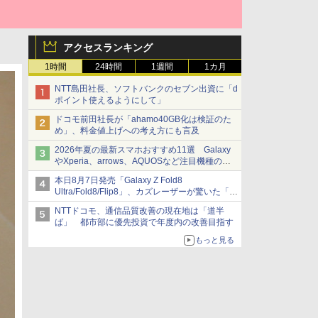
アクセスランキング
1時間
24時間
1週間
1カ月
NTT島田社長、ソフトバンクのセブン出資に「d
ポイント使えるようにして」
ドコモ前田社長が「ahamo40GB化は検証のた
め」、料金値上げへの考え方にも言及
2026年夏の最新スマホおすすめ11選 Galaxy
やXperia、arrows、AQUOSなど注目機種の特
徴は
本日8月7日発売「Galaxy Z Fold8
Ultra/Fold8/Flip8」、カズレーザーが驚いた「そ
ば屋のメニュー並みの薄さ」
NTTドコモ、通信品質改善の現在地は「道半
ば」 都市部に優先投資で年度内の改善目指す
もっと見る