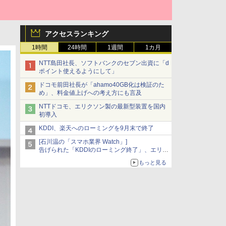
アクセスランキング
1時間
24時間
1週間
1カ月
NTT島田社長、ソフトバンクのセブン出資に「d
ポイント使えるようにして」
ドコモ前田社長が「ahamo40GB化は検証のた
め」、料金値上げへの考え方にも言及
NTTドコモ、エリクソン製の最新型装置を国内
初導入
KDDI、楽天へのローミングを9月末で終了
[石川温の「スマホ業界 Watch」]
告げられた「KDDIのローミング終了」、エリア
マップの落とし穴と楽天モバイルの課題
もっと見る