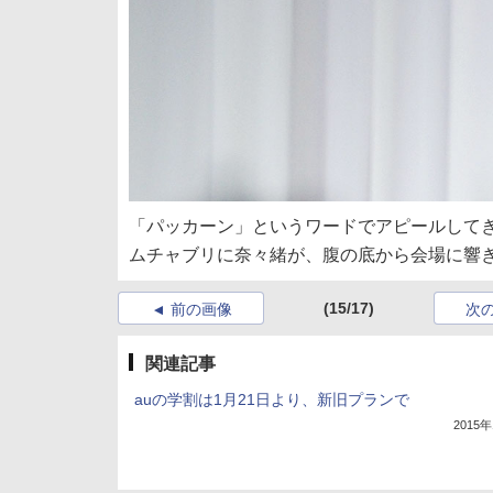
「パッカーン」というワードでアピールしてき
ムチャブリに奈々緒が、腹の底から会場に響
(15/17)
前の画像
次
関連記事
auの学割は1月21日より、新旧プランで
2015