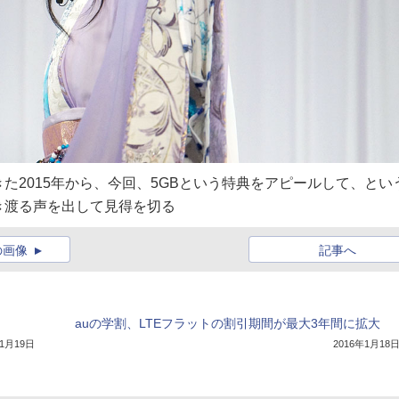
た2015年から、今回、5GBという特典をアピールして、とい
き渡る声を出して見得を切る
の画像
記事へ
auの学割、LTEフラットの割引期間が最大3年間に拡大
年1月19日
2016年1月18