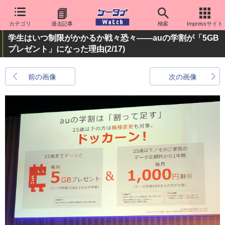
カテゴリ
過去記事
検索
Impressサイト
学生はいつ制限がかかるか戦々恐々――auの学割が「5GB
プレゼント」になった理由
(2/17)
前の画像
次の画像