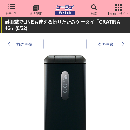
カテゴリ
過去記事
検索
Impressサイト
耐衝撃でLINEも使える折りたたみケータイ「GRATINA
4G」
(8/52)
前の画像
次の画像