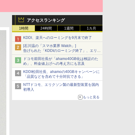
アクセスランキング
1時間
24時間
1週間
1カ月
KDDI、楽天へのローミングを9月末で終了
[石川温の「スマホ業界 Watch」]
告げられた「KDDIのローミング終了」、エリア
マップの落とし穴と楽天モバイルの課題
ドコモ前田社長が「ahamo40GB化は検証のた
め」、料金値上げへの考え方にも言及
KDDI松田社長、ahamoの40GBキャンペーンに
「品質などを含めて十分対抗できる」
NTTドコモ、エリクソン製の最新型装置を国内
初導入
もっと見る