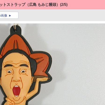
マスコットストラップ（広島 もみじ饅頭）
(2/5)
の画像