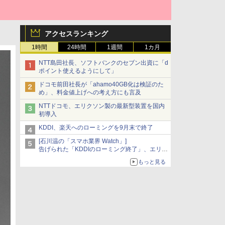
アクセスランキング
1時間
24時間
1週間
1カ月
NTT島田社長、ソフトバンクのセブン出資に「d
ポイント使えるようにして」
ドコモ前田社長が「ahamo40GB化は検証のた
め」、料金値上げへの考え方にも言及
NTTドコモ、エリクソン製の最新型装置を国内
初導入
KDDI、楽天へのローミングを9月末で終了
[石川温の「スマホ業界 Watch」]
告げられた「KDDIのローミング終了」、エリア
マップの落とし穴と楽天モバイルの課題
もっと見る