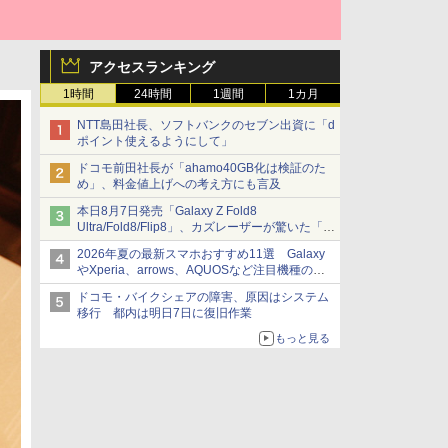
アクセスランキング
1時間
24時間
1週間
1カ月
NTT島田社長、ソフトバンクのセブン出資に「d
ポイント使えるようにして」
ドコモ前田社長が「ahamo40GB化は検証のた
め」、料金値上げへの考え方にも言及
本日8月7日発売「Galaxy Z Fold8
Ultra/Fold8/Flip8」、カズレーザーが驚いた「そ
ば屋のメニュー並みの薄さ」
2026年夏の最新スマホおすすめ11選 Galaxy
やXperia、arrows、AQUOSなど注目機種の特
徴は
ドコモ・バイクシェアの障害、原因はシステム
移行 都内は明日7日に復旧作業
もっと見る