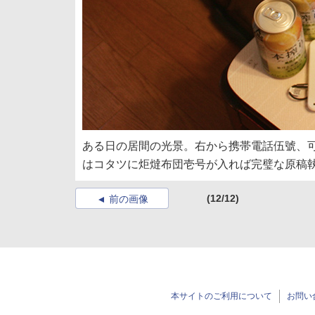
ある日の居間の光景。右から携帯電話伍號、可搬執
はコタツに炬燵布団壱号が入れば完璧な原稿
(12/12)
前の画像
本サイトのご利用について
お問い