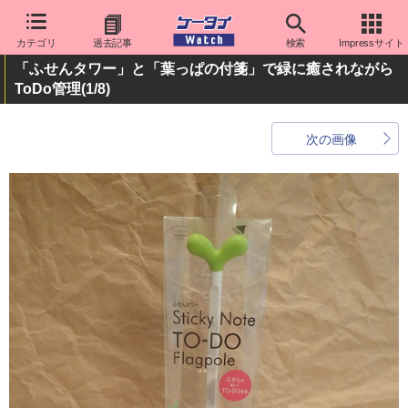
カテゴリ
過去記事
検索
Impressサイト
「ふせんタワー」と「葉っぱの付箋」で緑に癒されながら
ToDo管理
(1/8)
次の画像