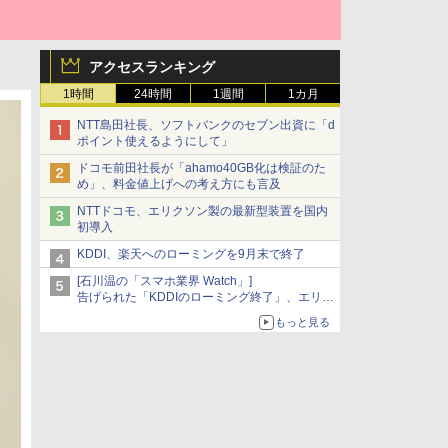
アクセスランキング
1時間
24時間
1週間
1カ月
NTT島田社長、ソフトバンクのセブン出資に「d
ポイント使えるようにして」
ドコモ前田社長が「ahamo40GB化は検証のた
め」、料金値上げへの考え方にも言及
NTTドコモ、エリクソン製の最新型装置を国内
初導入
KDDI、楽天へのローミングを9月末で終了
[石川温の「スマホ業界 Watch」]
告げられた「KDDIのローミング終了」、エリア
マップの落とし穴と楽天モバイルの課題
もっと見る