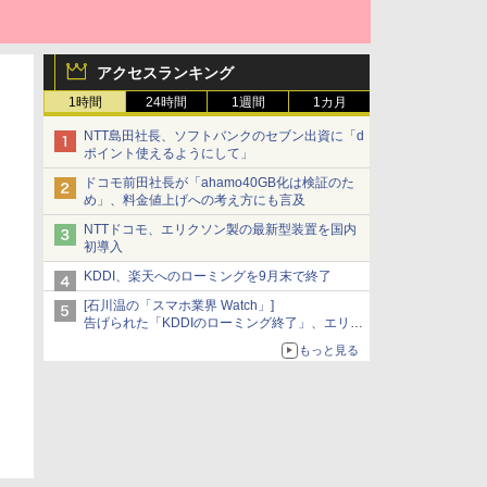
アクセスランキング
1時間
24時間
1週間
1カ月
NTT島田社長、ソフトバンクのセブン出資に「d
ポイント使えるようにして」
ドコモ前田社長が「ahamo40GB化は検証のた
め」、料金値上げへの考え方にも言及
NTTドコモ、エリクソン製の最新型装置を国内
初導入
KDDI、楽天へのローミングを9月末で終了
[石川温の「スマホ業界 Watch」]
告げられた「KDDIのローミング終了」、エリア
マップの落とし穴と楽天モバイルの課題
もっと見る