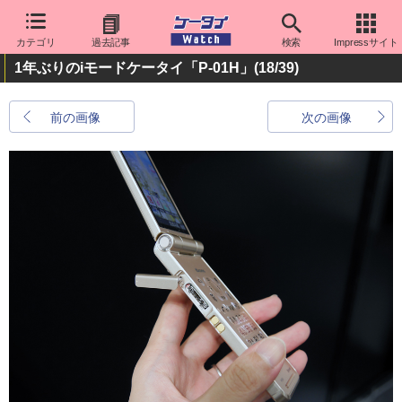
カテゴリ
過去記事
検索
Impressサイト
1年ぶりのiモードケータイ「P-01H」
(18/39)
前の画像
次の画像