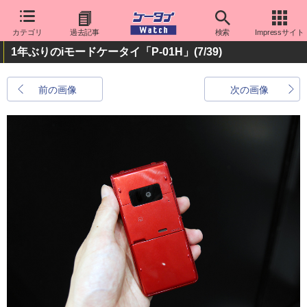
カテゴリ
過去記事
検索
Impressサイト
1年ぶりのiモードケータイ「P-01H」
(7/39)
前の画像
次の画像