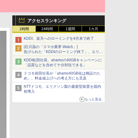
アクセスランキング
1時間
24時間
1週間
1カ月
KDDI、楽天へのローミングを9月末で終了
[石川温の「スマホ業界 Watch」]
告げられた「KDDIのローミング終了」、エリア
マップの落とし穴と楽天モバイルの課題
KDDI松田社長、ahamoの40GBキャンペーンに
「品質などを含めて十分対抗できる」
ドコモ前田社長が「ahamo40GB化は検証のた
め」、料金値上げへの考え方にも言及
NTTドコモ、エリクソン製の最新型装置を国内
初導入
もっと見る