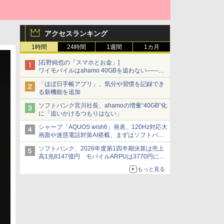
アクセスランキング
1時間
24時間
1週間
1カ月
[石野純也の「スマホとお金」]
ワイモバイルはahamo 40GBを追わない――単
身向け「超おトク割」の安さと1年限定の注意
「ほぼ日手帳アプリ」、気分や習慣を記録でき
点
る新機能を追加
ソフトバンク宮川社長、ahamoの増量“40GB”化
に「追いかけるつもりはない」
シャープ「AQUOS wish6」発表、120Hz対応大
画面や迷惑電話対策AI搭載、まずはソフトバン
クの法人向け
ソフトバンク、2026年度第1四半期決算は売上
高1兆8147億円 モバイルARPUは3770円に上
昇
もっと見る